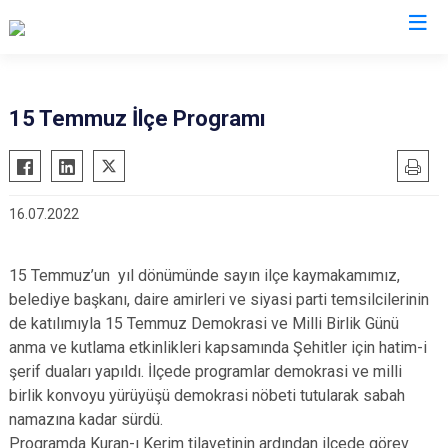
Erzurum
15 Temmuz İlçe Programı
Aşkale
Oltu
Çat
Olur
16.07.2022
Hınıs
Pasinler
Horasan
Pazaryolu
15 Temmuz’un yıl dönümünde sayın ilçe kaymakamımız,
Aziziye
Şenkaya
belediye başkanı, daire amirleri ve siyasi parti temsilcilerinin
İspir
Tekman
de katılımıyla 15 Temmuz Demokrasi ve Milli Birlik Günü
Karaçoban
Tortum
anma ve kutlama etkinlikleri kapsamında Şehitler için hatim-i
şerif duaları yapıldı. İlçede programlar demokrasi ve milli
Karayazı
Uzundere
birlik konvoyu yürüyüşü demokrasi nöbeti tutularak sabah
Köprüköy
Palandöken
namazına kadar sürdü.
Narman
Yakutiye
Programda Kuran-ı Kerim tilavetinin ardından ilçede görev