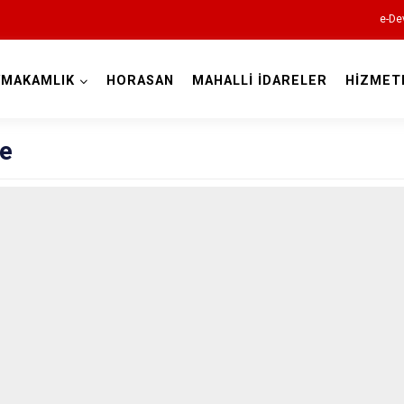
e-De
YMAKAMLIK
HORASAN
MAHALLİ İDARELER
HİZMET
Erzurum
çe
Aşkale
Çat
Hınıs
Horasan
Aziziye
İspir