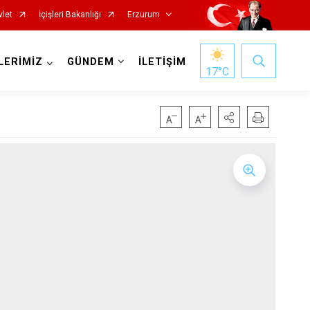
vlet
İçişleri Bakanlığı
Erzurum
LERİMİZ
GÜNDEM
İLETİŞİM
17
°C
Oltu
Olur
Pasinler
Pazaryolu
Şenkaya
Tekman