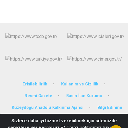
Erişilebilirlik
Kullanım ve Gizlilik
Resmi Gazete
Basın İlan Kurumu
Kuzeydoğu Anadolu Kalkınma Ajansı
Bilgi Edinme
Sizlere daha iyi hizmet verebilmek için sitemizde
Kazım Karabekir Mahallesi Hükümet Konağı Horasan/ERZURUM
çerezlere yer veriyoruz
🍪 Çerez politikamız hakkında