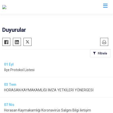
Erzurum
Duyurular
Aşkale
Oltu
Çat
Olur
Filtrele
Hınıs
Pasinler
Horasan
Pazaryolu
01
Eyl
İlçe Protokol Listesi
Aziziye
Şenkaya
İspir
Tekman
03
Tem
Karaçoban
Tortum
HORASAN KAYMAKAMLIĞI İMZA YETKİLERİ YÖNERGESİ
Karayazı
Uzundere
Köprüköy
Palandöken
07
Nis
Narman
Yakutiye
Horasan Kaymakamlığı Koronavirüs Salgını Bilgi iletişim