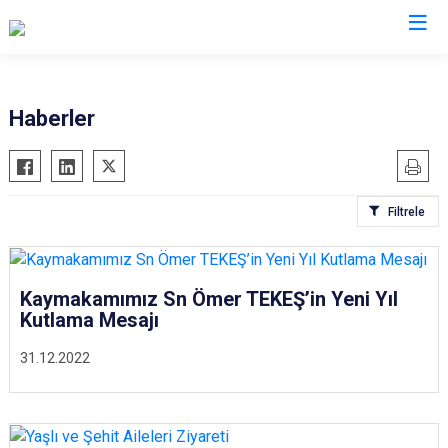
Erzurum
Haberler
Aşkale
Oltu
Çat
Olur
Filtrele
Hınıs
Pasinler
Horasan
Pazaryolu
Aziziye
Şenkaya
Kaymakamımız Sn Ömer TEKEŞ’in Yeni Yıl
İspir
Tekman
Kutlama Mesajı
Karaçoban
Tortum
31.12.2022
Karayazı
Uzundere
Köprüköy
Palandöken
Narman
Yakutiye