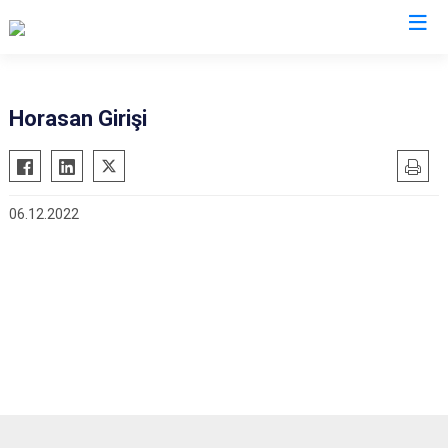
Erzurum
Horasan Girişi
Aşkale
Oltu
Çat
Olur
06.12.2022
Hınıs
Pasinler
Horasan
Pazaryolu
Aziziye
Şenkaya
İspir
Tekman
Karaçoban
Tortum
Karayazı
Uzundere
Köprüköy
Palandöken
Narman
Yakutiye