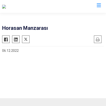
Erzurum
Horasan Manzarası
Aşkale
Oltu
Çat
Olur
06.12.2022
Hınıs
Pasinler
Horasan
Pazaryolu
Aziziye
Şenkaya
İspir
Tekman
Karaçoban
Tortum
Karayazı
Uzundere
Köprüköy
Palandöken
Narman
Yakutiye